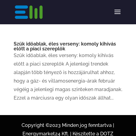
Szűk időablak, éles verseny: komoly kihívás
előtt a piaci szereplők
Szűk időablak, éles verseny: komoly kihívás
előtt a piaci szereplők A jelenlegi trendek
alapján több tényező is hozzájárulhat ahhoz,
hogy a gáz- és villamosenergia-árak február
végéig a jelenlegi magas szinteken maradjanak.
Ezzel a márciusra egy olyan időszak állhat...
Copyright ©2023 Minden jog fenntartva |
Energymarket24 Kft. | Készítette a DOTZ