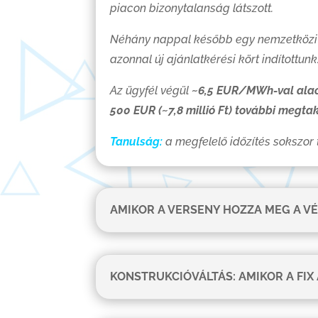
piacon bizonytalanság látszott.
Néhány nappal később egy nemzetközi pi
azonnal új ajánlatkérési kört indítottunk
Az ügyfél végül
~6,5 EUR/MWh-val alac
500 EUR (~7,8 millió Ft) további megtak
Tanulság:
a megfelelő időzítés sokszor 
AMIKOR A VERSENY HOZZA MEG A V
KONSTRUKCIÓVÁLTÁS: AMIKOR A FIX 