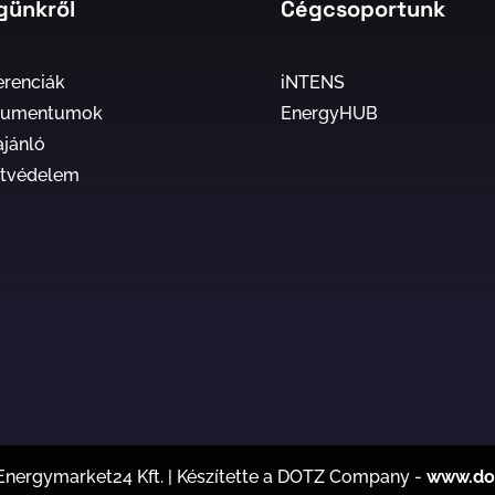
günkről
Cégcsoportunk
erenciák
iNTENS
kumentumok
EnergyHUB
ajánló
tvédelem
 Energymarket24 Kft. | Készítette a DOTZ Company -
www.do