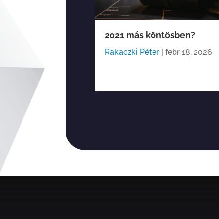
, éles verseny:
2021 más köntösben?
s előtt a piaci
Rakaczki Péter
|
febr 18, 2026
|
febr 16, 2026