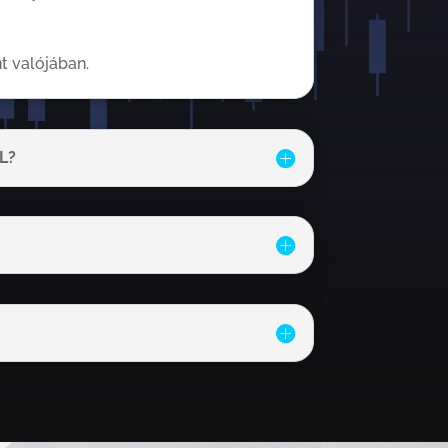
t valójában.
L?