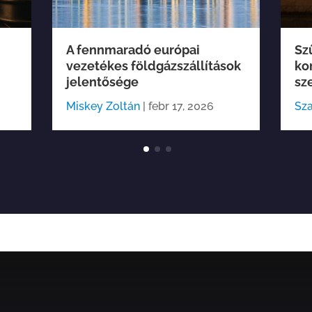
A fennmaradó európai
Sz
vezetékes földgázszállítások
ko
jelentősége
sz
Miskey Zoltán
|
febr 17, 2026
Sza