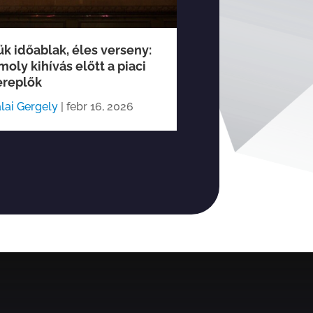
űk időablak, éles verseny:
2021 más köntö
moly kihívás előtt a piaci
Rakaczki Péter
|
fe
ereplők
lai Gergely
|
febr 16, 2026