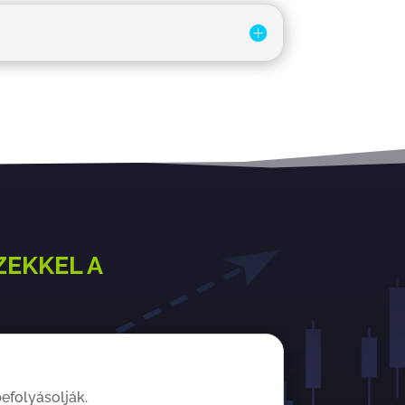
ZEKKEL A
efolyásolják.