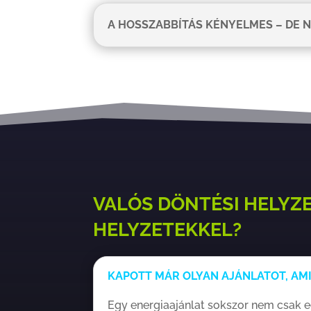
A HOSSZABBÍTÁS KÉNYELMES – DE 
VALÓS DÖNTÉSI HELYZE
HELYZETEKKEL?
KAPOTT MÁR OLYAN AJÁNLATOT, AM
Egy energiaajánlat sokszor nem csak eg