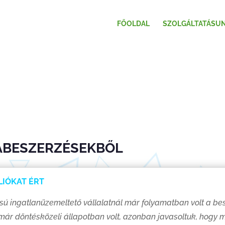
FŐOLDAL
SZOLGÁLTATÁSU
ABESZERZÉSEKBŐL
LLIÓKAT ÉRT
sú ingatlanüzemeltető vállalatnál már folyamatban volt a bes
él már döntésközeli állapotban volt, azonban javasoltuk, hogy