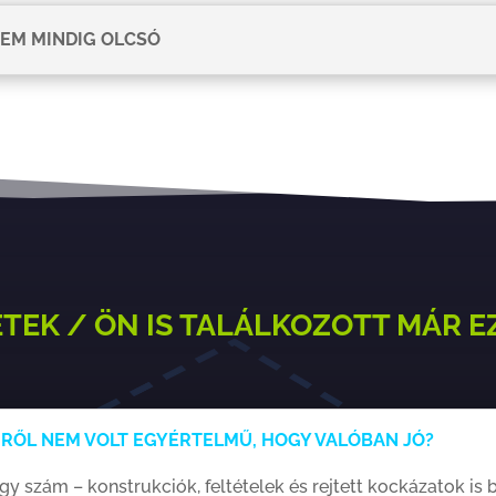
NEM MINDIG OLCSÓ
TEK / ÖN IS TALÁLKOZOTT MÁR E
IRŐL NEM VOLT EGYÉRTELMŰ, HOGY VALÓBAN JÓ?
y szám – konstrukciók, feltételek és rejtett kockázatok is b