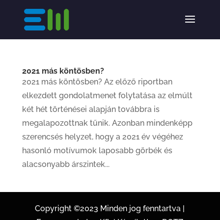
2021 más köntösben?
2021 más köntösben? Az előző riportban
elkezdett gondolatmenet folytatása az elmúlt
két hét történései alapján továbbra is
megalapozottnak tűnik. Azonban mindenképp
szerencsés helyzet, hogy a 2021 év végéhez
hasonló motívumok laposabb görbék és
alacsonyabb árszintek...
Copyright ©2023 Minden jog fenntartva |