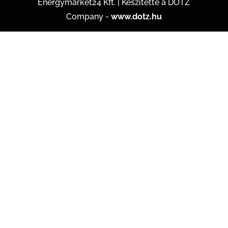
Energymarket24 Kft. | Készítette a DOTZ
Company -
www.dotz.hu