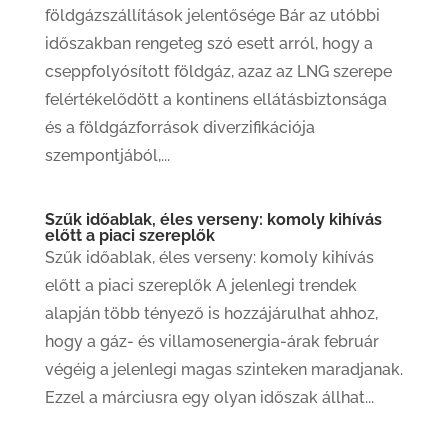
földgázszállítások jelentősége Bár az utóbbi
időszakban rengeteg szó esett arról, hogy a
cseppfolyósított földgáz, azaz az LNG szerepe
felértékelődött a kontinens ellátásbiztonsága
és a földgázforrások diverzifikációja
szempontjából,...
Szűk időablak, éles verseny: komoly kihívás
előtt a piaci szereplők
Szűk időablak, éles verseny: komoly kihívás
előtt a piaci szereplők A jelenlegi trendek
alapján több tényező is hozzájárulhat ahhoz,
hogy a gáz- és villamosenergia-árak február
végéig a jelenlegi magas szinteken maradjanak.
Ezzel a márciusra egy olyan időszak állhat...