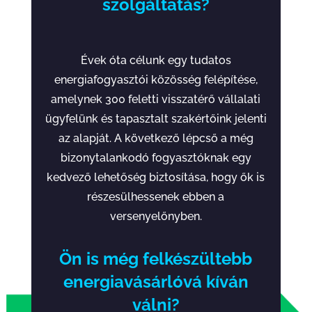
szolgáltatás?
Évek óta célunk egy tudatos
energiafogyasztói közösség felépítése,
amelynek 300 feletti visszatérő vállalati
ügyfelünk és tapasztalt szakértőink jelenti
az alapját. A következő lépcső a még
bizonytalankodó fogyasztóknak egy
kedvező lehetőség biztosítása, hogy ők is
részesülhessenek ebben a
versenyelőnyben.
Ön is még felkészültebb
energiavásárlóvá kíván
válni?