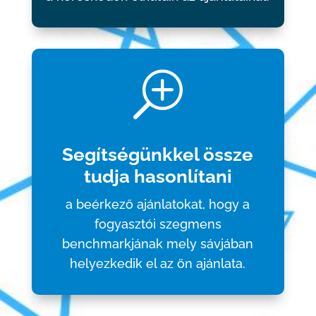
T
Segítségünkkel össze
tudja hasonlítani
a beérkező ajánlatokat, hogy a
fogyasztói szegmens
benchmarkjának mely sávjában
helyezkedik el az ön ajánlata.