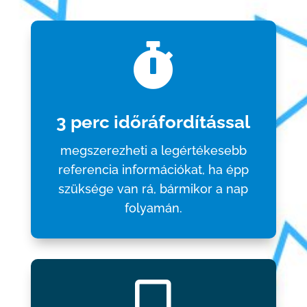

3 perc időráfordítással
megszerezheti a legértékesebb
referencia információkat, ha épp
szüksége van rá, bármikor a nap
folyamán.
