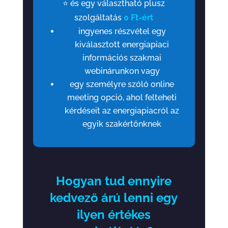
⭐ és egy választható plusz
szolgáltatás
0 Ft-ért
ingyenes részvétel egy
kiválasztott energiapiaci
információs szakmai
webinárunkon vagy
egy személyre szóló online
meeting opció, ahol felteheti
kérdéseit az energiapiacról az
egyik szakértőnknek
Hogyan tud ennyire
kedvező árú lenni egy
ilyen értékes