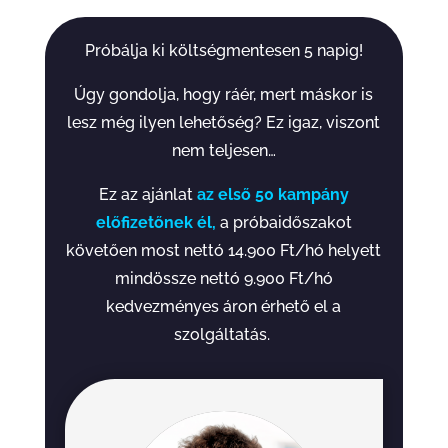
Próbálja ki költségmentesen 5 napig!
Úgy gondolja, hogy ráér, mert máskor is
lesz még ilyen lehetőség? Ez igaz, viszont
nem teljesen…
Ez az ajánlat
az első 50 kampány
előfizetőnek él,
a próbaidőszakot
követően most nettó 14.900 Ft/hó helyett
mindössze nettó 9.900 Ft/hó
kedvezményes áron érhető el a
szolgáltatás.