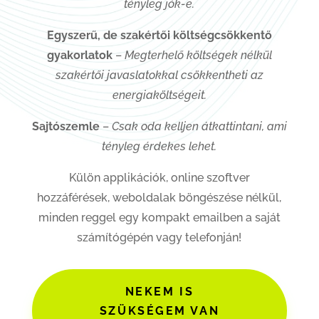
tényleg jók-e.
Egyszerű, de szakértői költségcsökkentő
gyakorlatok
–
Megterhelő költségek nélkül
szakértői javaslatokkal csökkentheti az
energiaköltségeit.
Sajtószemle
–
Csak oda kelljen átkattintani, ami
tényleg érdekes lehet.
Külön applikációk, online szoftver
hozzáférések, weboldalak böngészése nélkül,
minden reggel egy kompakt emailben a saját
számítógépén vagy telefonján!
NEKEM IS
SZÜKSÉGEM VAN