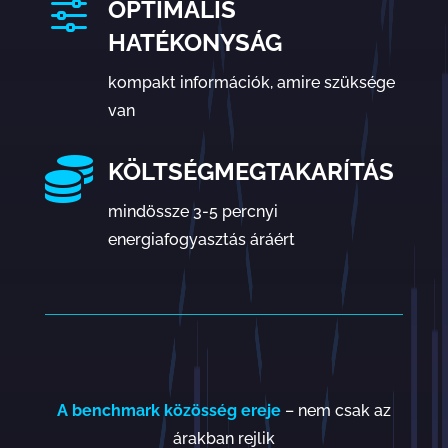
f
OPTIMÁLIS
HATÉKONYSÁG
kompakt információk, amire szüksége
van

KÖLTSÉGMEGTAKARÍTÁS
mindössze 3-5 percnyi
energiafogyasztás áráért
A benchmark közösség ereje
– nem csak az
árakban rejlik