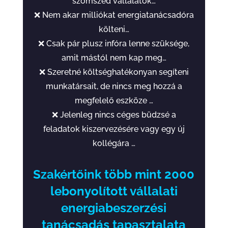
szomszéd vállalatok…
❌ Nem akar milliókat energiatanácsadóra
költeni…
❌ Csak pár plusz infóra lenne szüksége,
amit mástól nem kap meg…
❌ Szeretné költséghatékonyan segíteni
munkatársait, de nincs meg hozzá a
megfelelő eszköze …
❌ Jelenleg nincs céges büdzsé a
feladatok kiszervezésére vagy egy új
kollégára …
Szakértőink több mint 2000
lebonyolított vállalati
energiabeszerzési
tanácsadás tapasztalata