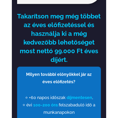
Takarítson meg még többet
az éves előfizetéssel és
használja ki a még
kedvezőbb lehetőséget
most nettó 99.000 Ft éves
díjért.
Milyen további előnyökkel jár az
éves előfizetés?
⭐ +60 napos időszak
díjmentesen
,
⭐ évi
100-200 óra
felszabaduló idő a
munkanapokon