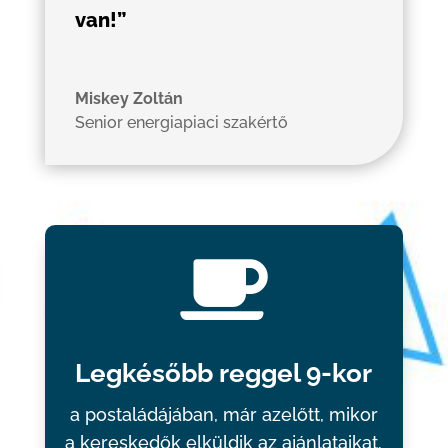
van!”
Miskey Zoltán
Senior energiapiaci szakértő

Legkésőbb reggel 9-kor
a postaládájában, már azelőtt, mikor
a kereskedők elküldik az ajánlataikat.