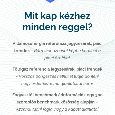
Mit kap kézhez
minden reggel?
Villamosenergia
referencia jegyzésárak, piaci
trendek
–
Bármikor azonnal képbe kerülhet a
piaci árakkal.
Földgáz referencia jegyzésárak, piaci trendek
–
Hosszas böngészés nélkül el tudja dönteni,
hogy érdemes-e ma ajánlatokat kérni.
Fogyasztói benchmark árinformációk egy 300
szereplős benchmark közösség alapján
–
Azonnal tudni fogja, hogy a kapott ajánlatai