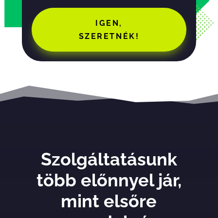
IGEN,
SZERETNÉK!
Szolgáltatásunk
több előnnyel jár,
mint elsőre