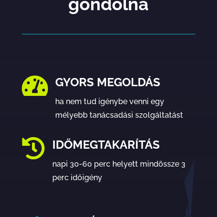
gondolná

GYORS MEGOLDÁS
ha nem tud igénybe venni egy
mélyebb tanácsadási szolgáltatást

IDŐMEGTAKARÍTÁS
napi 30-60 perc helyett mindössze 3
perc időigény