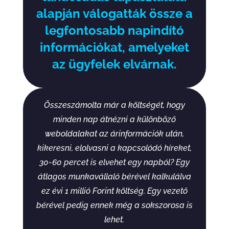
alapján válogatták össze a
legfontosabb napindító
információkat, amelyeket
az ügyfelek elvárnak.
Összeszámolta már a költségét, hogy
minden nap átnézni a különböző
weboldalakat az árinformációk után,
kikeresni, elolvasni a kapcsolódó híreket,
30-60 percet is elvehet egy napból? Egy
átlagos munkavállaló bérével kalkulálva
ez évi 1 millió Forint költség. Egy vezető
bérével pedig ennek még a sokszorosa is
lehet.